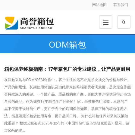
网站地图
联系我们
ODM箱包
箱包保养终极指南：17年箱包厂的专业建议，让产品更耐用
在箱包采购与ODM/OEM合作中，客户关注的远不止是初次成交的价格与设计。
产品的耐用性、长期使用体验以及由此带来的终端消费者满意度，是决定合作能
否持续深入的关键。一个懂产品、重品质的生产商，更能为客户提供经得起市场
考验的商品。作为拥有17年箱包生产经验的厂家，尚誉箱包厂深知，卓越的产
品不仅源于设计与生产，更在于专业的后期保养知识。掌握正确的箱包保养方
法，能显著延长包袋使用寿命，提升品牌口碑。 为什么箱包保养对采购决策如
此重要？ 根据艾媒咨询2025年发布的《中国箱包行业市场研究报告》显示，超
过65%的消...