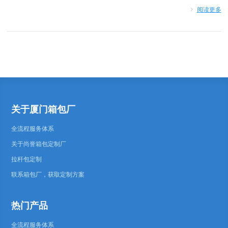
阅读更多
关于厦门箱包厂
全流程服务体系
关于尚誉箱包定制厂
拉杆包定制
联系箱包厂，获取定制方案
热门产品
全流程服务体系