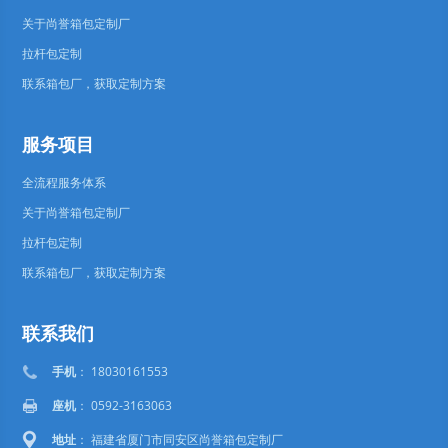
关于尚誉箱包定制厂
拉杆包定制
联系箱包厂，获取定制方案
服务项目
全流程服务体系
关于尚誉箱包定制厂
拉杆包定制
联系箱包厂，获取定制方案
联系我们
手机
： 18030161553
座机
： 0592-3163063
地址
： 福建省厦门市同安区尚誉箱包定制厂