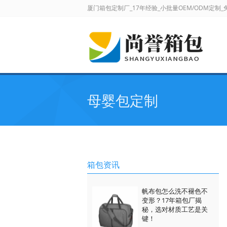
厦门箱包定制厂_17年经验_小批量OEM/ODM定制
母婴包定制
箱包资讯
帆布包怎么洗不褪色不
变形？17年箱包厂揭
秘，选对材质工艺是关
键！