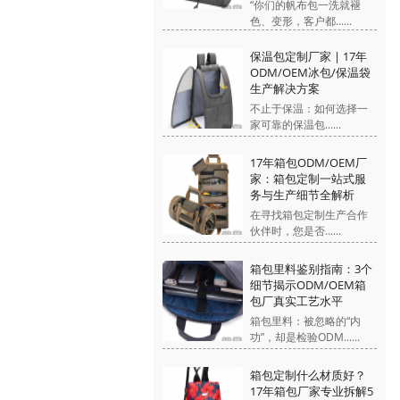
“你们的帆布包一洗就褪
色、变形，客户都......
保温包定制厂家 | 17年
ODM/OEM冰包/保温袋
生产解决方案
不止于保温：如何选择一
家可靠的保温包......
17年箱包ODM/OEM厂
家：箱包定制一站式服
务与生产细节全解析
在寻找箱包定制生产合作
伙伴时，您是否......
箱包里料鉴别指南：3个
细节揭示ODM/OEM箱
包厂真实工艺水平
箱包里料：被忽略的“内
功”，却是检验ODM......
箱包定制什么材质好？
17年箱包厂家专业拆解5