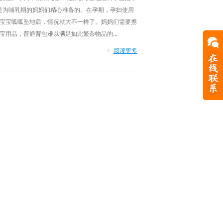
要是为哺乳期的妈妈们精心准备的。在孕期，孕妇使用
宝宝呱呱坠地后，情况就大不一样了。妈妈们需要携
用品，普通背包难以满足如此繁杂物品的...
阅读更多