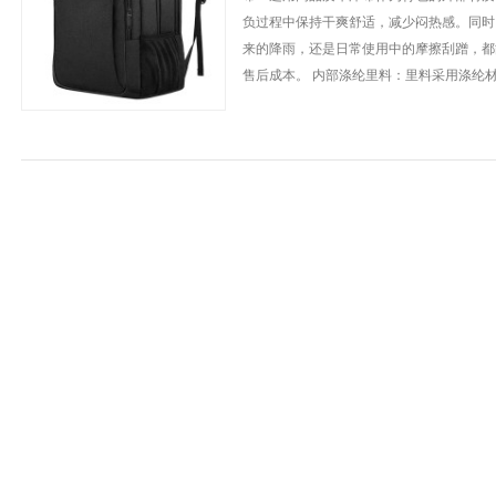
负过程中保持干爽舒适，减少闷热感。同时
来的降雨，还是日常使用中的摩擦刮蹭，都
售后成本。 内部涤纶里料：里料采用涤纶材