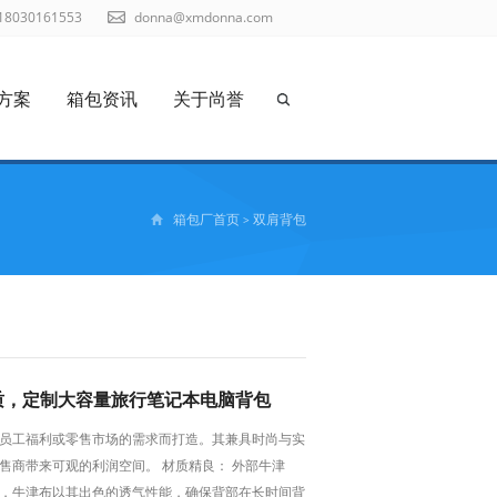
18030161553
donna@xmdonna.com
方案
箱包资讯
关于尚誉
箱包厂首页
双肩背包
>
质，定制大容量旅行笔记本电脑背包
员工福利或零售市场的需求而打造。其兼具时尚与实
售商带来可观的利润空间。 材质精良： 外部牛津
，牛津布以其出色的透气性能，确保背部在长时间背