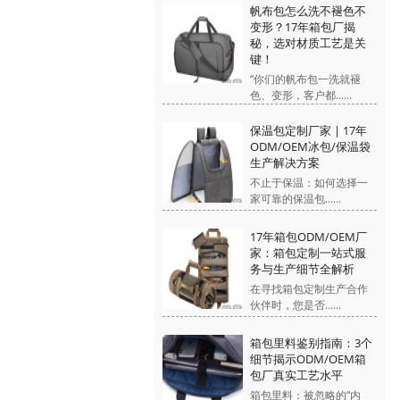
帆布包怎么洗不褪色不
变形？17年箱包厂揭
秘，选对材质工艺是关
键！
“你们的帆布包一洗就褪
色、变形，客户都......
保温包定制厂家 | 17年
ODM/OEM冰包/保温袋
生产解决方案
不止于保温：如何选择一
家可靠的保温包......
17年箱包ODM/OEM厂
家：箱包定制一站式服
务与生产细节全解析
在寻找箱包定制生产合作
伙伴时，您是否......
箱包里料鉴别指南：3个
细节揭示ODM/OEM箱
包厂真实工艺水平
箱包里料：被忽略的“内