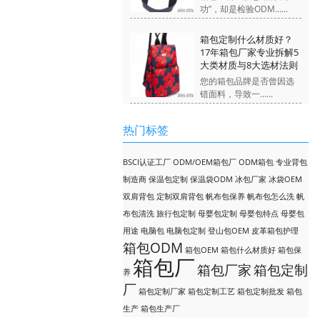
功”，却是检验ODM......
箱包定制什么材质好？
17年箱包厂家专业拆解5
大类材质与8大选材法则
您的箱包品牌是否曾因选
错面料，导致一......
热门标签
BSCI认证工厂
ODM/OEM箱包厂
ODM箱包
专业背包
制造商
保温包定制
保温袋ODM
冰包厂家
冰袋OEM
双肩背包
定制双肩背包
帆布包保养
帆布包怎么洗
帆
布包清洗
旅行包定制
母婴包定制
母婴包特点
母婴包
用途
电脑包
电脑包定制
登山包OEM
皮革箱包护理
箱包ODM
箱包OEM
箱包什么材质好
箱包保
箱包厂
箱包厂家
箱包定制
养
厂
箱包定制厂家
箱包定制工艺
箱包定制批发
箱包
生产
箱包生产厂