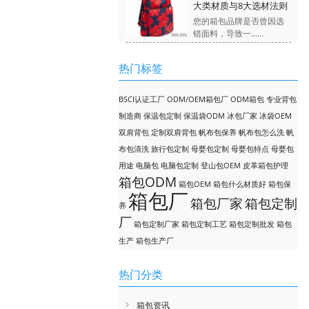
大类材质与8大选材法则
您的箱包品牌是否曾因选
错面料，导致一......
热门标签
BSCI认证工厂
ODM/OEM箱包厂
ODM箱包
专业背包
制造商
保温包定制
保温袋ODM
冰包厂家
冰袋OEM
双肩背包
定制双肩背包
帆布包保养
帆布包怎么洗
帆
布包清洗
旅行包定制
母婴包定制
母婴包特点
母婴包
用途
电脑包
电脑包定制
登山包OEM
皮革箱包护理
箱包ODM
箱包OEM
箱包什么材质好
箱包保
箱包厂
箱包厂家
箱包定制
养
厂
箱包定制厂家
箱包定制工艺
箱包定制批发
箱包
生产
箱包生产厂
热门分类
箱包资讯