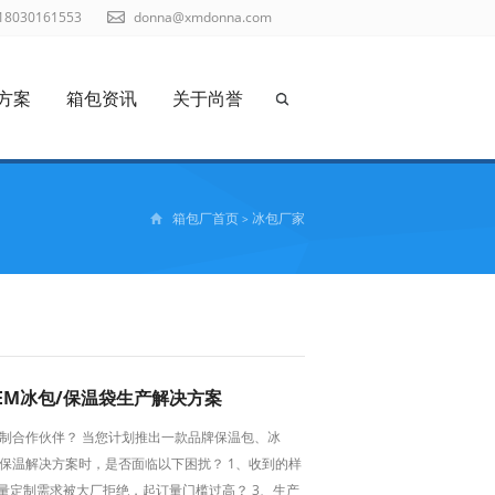
18030161553
donna@xmdonna.com
方案
箱包资讯
关于尚誉
箱包厂首页
冰包厂家
>
OEM冰包/保温袋生产解决方案
制合作伙伴？ 当您计划推出一款品牌保温包、冰
保温解决方案时，是否面临以下困扰？ 1、收到的样
量定制需求被大厂拒绝，起订量门槛过高？ 3、生产