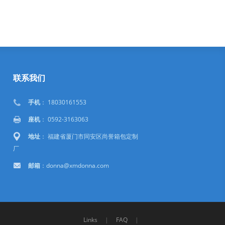
联系我们
手机
： 18030161553
座机
： 0592-3163063
地址
： 福建省厦门市同安区尚誉箱包定制
厂
邮箱
：donna@xmdonna.com
Links
|
FAQ
|